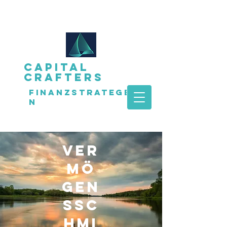
CAPITAL
CRAFTERs
FINANZSTRATEGE
N
ver
mö
gen
ssc
hmi